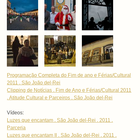
Programação Completa do Fim de ano e Férias/Cultural
2011 . São João del-Rei
Clipping de Notícias . Fim de Ano e Férias/Cultural 2011
. Atitude Cultural e Parceiros . São João del-Rei
Vídeos:
Luzes que encantam . São João del-Rei . 2011 .
Parceria
Luzes que encantam II . São João del-Rei . 2011 .