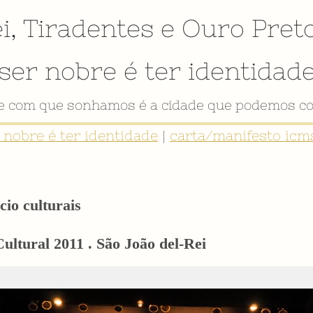
i
,
Tiradentes
e
Ouro Pret
ser nobre é ter identidad
VÍDEO INSTITUCIONAL
r nobre é ter identidade
|
carta/manifesto icms
cio culturais
ultural 2011 . São João del-Rei