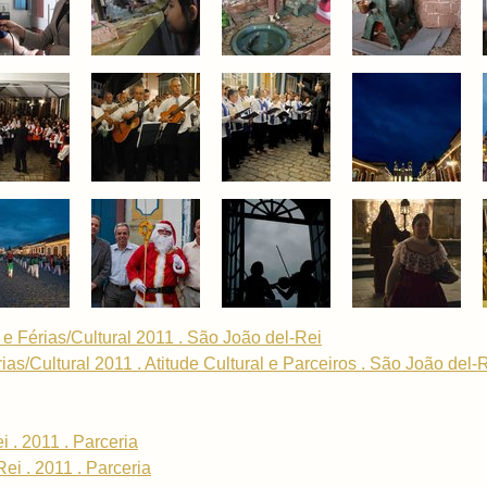
 Férias/Cultural 2011 . São João del-Rei
ias/Cultural 2011 . Atitude Cultural e Parceiros . São João del-
 . 2011 . Parceria
ei . 2011 . Parceria