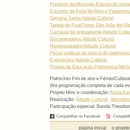
Presépio da Muxinga: Exposição virtua
Encontro de Folia de Reis e Pastorinh
Semana Santa Atitude Cultural
Tapete de Rua/Flores São João del-Re
Carnaval de antigamente Atitude Cultu
Documentários Atitude Cultural
Homenageados Atitude Cultural
Peças gráficas de educação patrimoni
Exposições Atitude Cultural
Projeto de Educação Patrimonial MAS/
Patrocínio Fim de ano e Férias/Cultura
(Na programação completa de cada even
Projeto Minc e coordenação:
Alzira Ag
Realização:
Atitude Cultural
.
Ministéri
Participação especial: Banda Theodor
Compartilhar no Facebook
Compartil
página inicial
o projeto