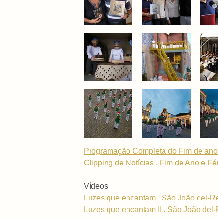
Programação Completa do Fim de ano e
Clipping de Notícias . Fim de Ano e Fér
Vídeos:
Luzes que encantam . São João del-Rei
Luzes que encantam II . São João del-R