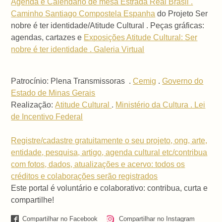
Agenda e Calendário de mesa Estrada Real Brasil .
Caminho Santiago Compostela Espanha
do Projeto Ser
nobre é ter identidade/Atitude Cultural . Peças gráficas:
agendas, cartazes e
Exposições Atitude Cultural: Ser
nobre é ter identidade . Galeria Virtual
Patrocínio: Plena Transmissoras .
Cemig
.
Governo do
Estado de Minas Gerais
Realização:
Atitude Cultural
.
Ministério da Cultura . Lei
de Incentivo Federal
Registre/cadastre gratuitamente o seu projeto, ong, arte,
entidade, pesquisa, artigo, agenda cultural etc/contribua
com fotos, dados, atualizações e acervo: todos os
créditos e colaborações serão registrados
Este portal é voluntário e colaborativo: contribua, curta e
compartilhe!
Compartilhar no Facebook
Compartilhar no Instagram