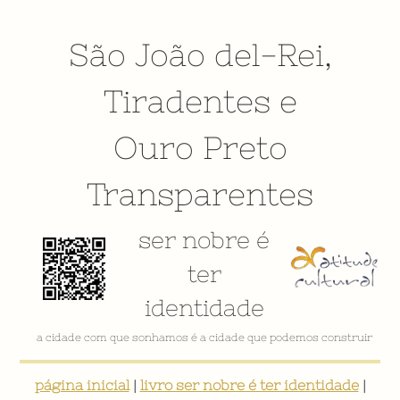
São João del-Rei
,
Tiradentes
e
Ouro Preto
Transparentes
ser nobre é
ter
identidade
a cidade com que sonhamos é a cidade que podemos construir
página inicial
|
livro ser nobre é ter identidade
|