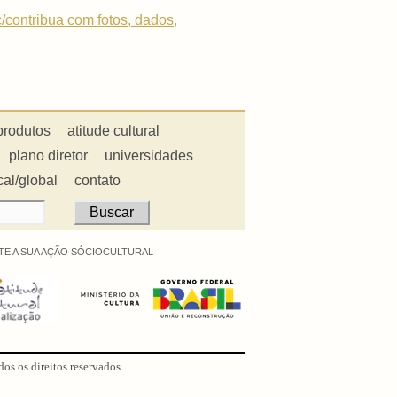
c/contribua com fotos, dados,
produtos
atitude cultural
plano diretor
universidades
cal/global
contato
E A SUA AÇÃO SÓCIOCULTURAL
dos os direitos reservados