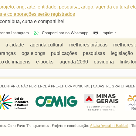
rojeto, ong, arte, entidade, pesquisa, artigo, agenda cultural et
os e colaborações serão registrados
 contribua, curta e compartilhe!
har no Instagram
Compartilhar no Whatsapp
Imprimir
a cidade
agenda cultural
melhores práticas
melhores 
eranças
ogs e ongs
publicações
pesquisas
legislação
co de imagens
e-books
agenda 2030
ouvidoria
links lo
OLUNTÁRIO. NÃO PERTENCE À PREFEITURA MUNICIPAL |
CADASTRE GRATUITAMENT
ntes, Ouro Preto Transparentes . Projeto e coordenação:
Alzira Agostini Haddad
. To