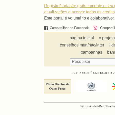
Registre/cadastre gratuitamente o seu p
atualizações e acervo: todos os crédit
Este portal é voluntário e colaborativo:
Compartilhar no Facebook
Compartil
página inicial
o projeto
conselhos mun/nac/inter
lid
campanhas
ban
ESSE PORTAL É UM PROJETO V
São João del-Rei, Tirade