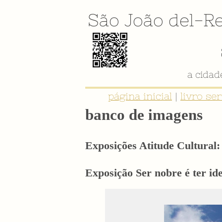
São João del-Re
a cida
página inicial
|
livro se
banco de imagens
Exposições Atitude Cultural: 
Exposição Ser nobre é ter i