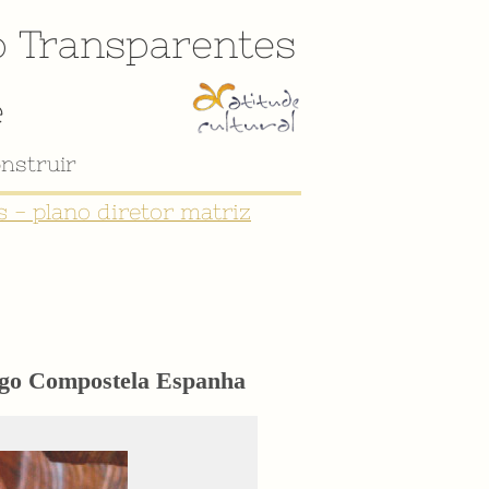
o
Transparentes
e
nstruir
 - plano diretor matriz
iago Compostela Espanha