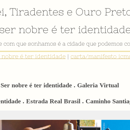
i
,
Tiradentes
e
Ouro Pret
ser nobre é ter identidad
de com que sonhamos é a cidade que podemos co
r nobre é ter identidade
|
carta/manifesto icms
Ser nobre é ter identidade . Galeria Virtual
dentidade . Estrada Real Brasil . Caminho Sant