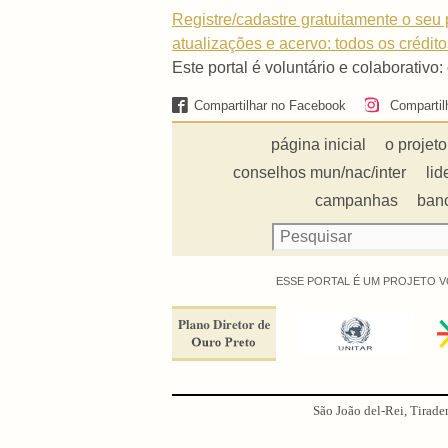
Registre/cadastre gratuitamente o seu p
atualizações e acervo: todos os crédit
Este portal é voluntário e colaborativo:
Compartilhar no Facebook
Compartil
página inicial
o projeto
conselhos mun/nac/inter
lid
campanhas
ban
ESSE PORTAL É UM PROJETO V
São João del-Rei, Tirade