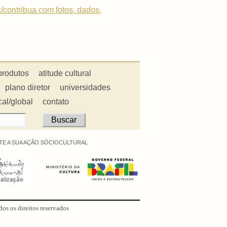
c/contribua com fotos, dados,
produtos
atitude cultural
plano diretor
universidades
cal/global
contato
E A SUA AÇÃO SÓCIOCULTURAL
dos os direitos reservados