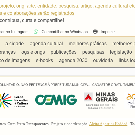
rojeto, ong, arte, entidade, pesquisa, artigo, agenda cultural et
os e colaborações serão registrados
 contribua, curta e compartilhe!
har no Instagram
Compartilhar no Whatsapp
Imprimir
a cidade
agenda cultural
melhores práticas
melhores 
eranças
ogs e ongs
publicações
pesquisas
legislação
co de imagens
e-books
agenda 2030
ouvidoria
links lo
OLUNTÁRIO. NÃO PERTENCE À PREFEITURA MUNICIPAL |
CADASTRE GRATUITAMENT
ntes, Ouro Preto Transparentes . Projeto e coordenação:
Alzira Agostini Haddad
. To