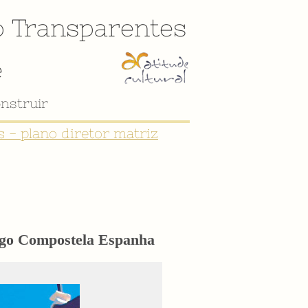
o
Transparentes
e
nstruir
 - plano diretor matriz
iago Compostela Espanha