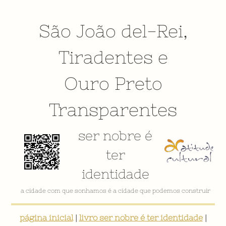
São João del-Rei
,
Tiradentes
e
Ouro Preto
Transparentes
ser nobre é
ter
identidade
a cidade com que sonhamos é a cidade que podemos construir
página inicial
|
livro ser nobre é ter identidade
|