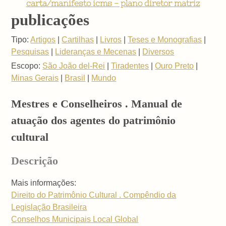
carta/manifesto icms - plano diretor matriz
publicações
Tipo:
Artigos
|
Cartilhas
|
Livros
|
Teses e Monografias
|
Pesquisas
|
Lideranças e Mecenas
|
Diversos
Escopo:
São João del-Rei
|
Tiradentes
|
Ouro Preto
|
Minas Gerais
|
Brasil
|
Mundo
Mestres e Conselheiros . Manual de
atuação dos agentes do patrimônio
cultural
Descrição
Mais informações:
Direito do Patrimônio Cultural . Compêndio da
Legislação Brasileira
Conselhos Municipais Local Global