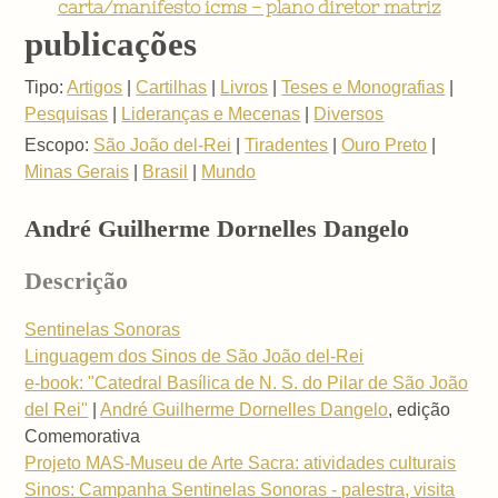
carta/manifesto icms - plano diretor matriz
publicações
Tipo:
Artigos
|
Cartilhas
|
Livros
|
Teses e Monografias
|
Pesquisas
|
Lideranças e Mecenas
|
Diversos
Escopo:
São João del-Rei
|
Tiradentes
|
Ouro Preto
|
Minas Gerais
|
Brasil
|
Mundo
André Guilherme Dornelles Dangelo
Descrição
Sentinelas Sonoras
Linguagem dos Sinos de São João del-Rei
e-book: "Catedral Basílica de N. S. do Pilar de São João
del Rei"
|
André Guilherme Dornelles Dangelo
, edição
Comemorativa
Projeto MAS-Museu de Arte Sacra: atividades culturais
Sinos: Campanha Sentinelas Sonoras - palestra, visita