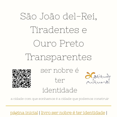
São João del-Rei
,
Tiradentes
e
Ouro Preto
Transparentes
ser nobre é
ter
identidade
a cidade com que sonhamos é a cidade que podemos construir
página inicial
|
livro ser nobre é ter identidade
|