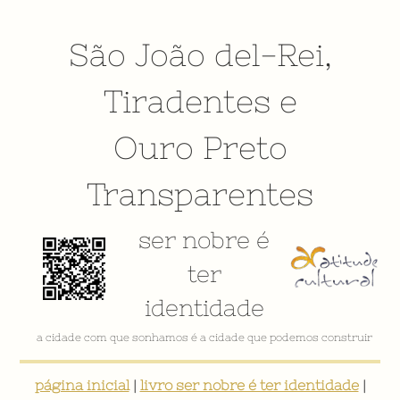
São João del-Rei
,
Tiradentes
e
Ouro Preto
Transparentes
ser nobre é
ter
identidade
a cidade com que sonhamos é a cidade que podemos construir
página inicial
|
livro ser nobre é ter identidade
|