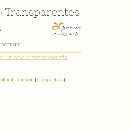
o
Transparentes
e
nstruir
 - plano diretor matriz
ltural
|
Turismo
|
Campanhas
|