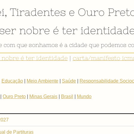
i
,
Tiradentes
e
Ouro Pret
ser nobre é ter identidad
de com que sonhamos é a cidade que podemos co
r nobre é ter identidade
|
carta/manifesto icms
|
Educação
|
Meio Ambiente
|
Saúde
|
Responsabilidade Sociocu
|
Ouro Preto
|
Minas Gerais
|
Brasil
|
Mundo
2027
al de Partituras