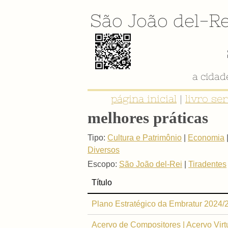
São João del-Re
a cida
página inicial
|
livro se
melhores práticas
Tipo:
Cultura e Patrimônio
|
Economia
Diversos
Escopo:
São João del-Rei
|
Tiradentes
Título
Plano Estratégico da Embratur 2024/
Acervo de Compositores | Acervo Virtu