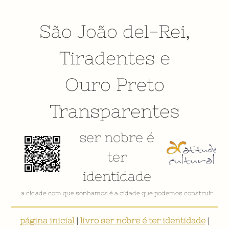
São João del-Rei
,
Tiradentes
e
Ouro Preto
Transparentes
ser nobre é
ter
identidade
a cidade com que sonhamos é a cidade que podemos construir
página inicial
|
livro ser nobre é ter identidade
|