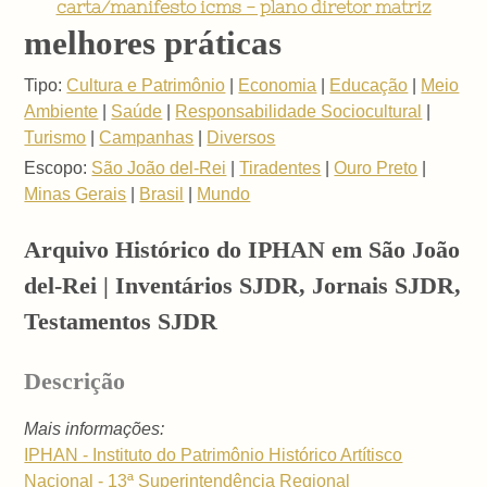
carta/manifesto icms - plano diretor matriz
melhores práticas
Tipo:
Cultura e Patrimônio
|
Economia
|
Educação
|
Meio
Ambiente
|
Saúde
|
Responsabilidade Sociocultural
|
Turismo
|
Campanhas
|
Diversos
Escopo:
São João del-Rei
|
Tiradentes
|
Ouro Preto
|
Minas Gerais
|
Brasil
|
Mundo
Arquivo Histórico do IPHAN em São João
del-Rei | Inventários SJDR, Jornais SJDR,
Testamentos SJDR
Descrição
Mais informações:
IPHAN - Instituto do Patrimônio Histórico Artítisco
Nacional - 13ª Superintendência Regional