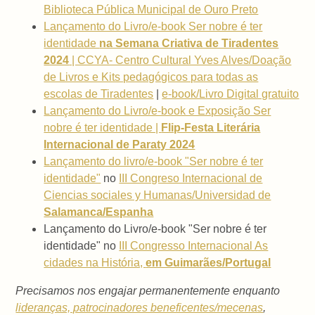
Biblioteca Pública Municipal de Ouro Preto
Lançamento do Livro/e-book Ser nobre é ter
identidade
na Semana Criativa de Tiradentes
2024
| CCYA- Centro Cultural Yves Alves/Doação
de Livros e Kits pedagógicos para todas as
escolas de Tiradentes
|
e-book/Livro Digital gratuito
Lançamento do Livro/e-book e Exposição Ser
nobre é ter identidade |
Flip-Festa Literária
Internacional de Paraty 2024
Lançamento do livro/e-book "Ser nobre é ter
identidade"
no
III Congreso Internacional de
Ciencias sociales y Humanas/Universidad de
Salamanca/Espanha
Lançamento do Livro/e-book "Ser nobre é ter
identidade" no
III Congresso Internacional As
cidades na História,
em Guimarães/Portugal
Precisamos nos engajar permanentemente enquanto
lideranças, patrocinadores beneficentes/mecenas
,