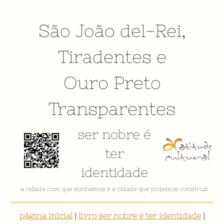
São João del-Rei
,
Tiradentes
e
Ouro Preto
Transparentes
ser nobre é
ter
identidade
a cidade com que sonhamos é a cidade que podemos construir
página inicial
|
livro ser nobre é ter identidade
|