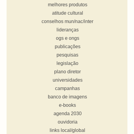
melhores produtos
atitude cultural
conselhos mun/nac/inter
lideranças
ogs e ongs
publicações
pesquisas
legislação
plano diretor
universidades
campanhas
banco de imagens
e-books
agenda 2030
ouvidoria
links local/global