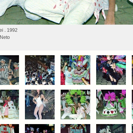
i . 1992
 Neto