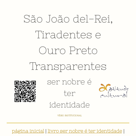
São João del-Rei
,
Tiradentes
e
Ouro Preto
Transparentes
ser nobre é
ter
identidade
E-BOOK: "SER NOBRE É TER IDENTIDADE: INVENTÁRIO DIGITAL PARTICIPATIVO SOBRE O PATRIMÔNIO
SOCIOCULTURAL DE SÃO JOÃO DEL-REI"
página inicial
|
livro ser nobre é ter identidade
|