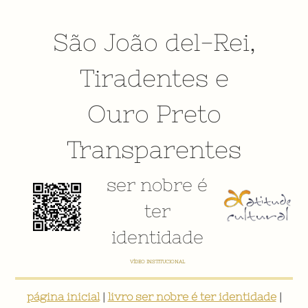
São João del-Rei
,
Tiradentes
e
Ouro Preto
Transparentes
ser nobre é
ter
identidade
E-BOOK: "SER NOBRE É TER IDENTIDADE: INVENTÁRIO DIGITAL PARTICIPATIVO SOBRE O PATRIMÔNIO
SOCIOCULTURAL DE SÃO JOÃO DEL-REI"
página inicial
|
livro ser nobre é ter identidade
|