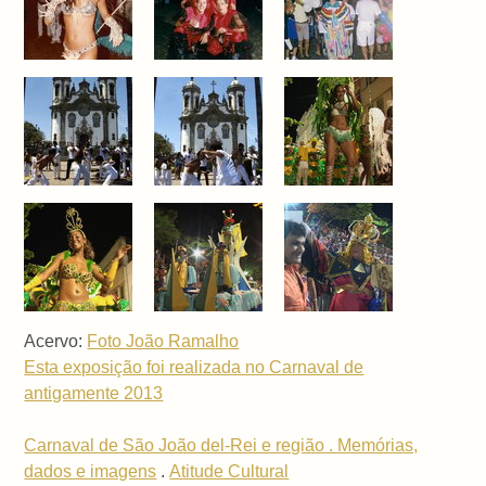
Acervo:
Foto João Ramalho
Esta exposição foi realizada no Carnaval de
antigamente 2013
Carnaval de São João del-Rei e região . Memórias,
dados e imagens
.
Atitude Cultural