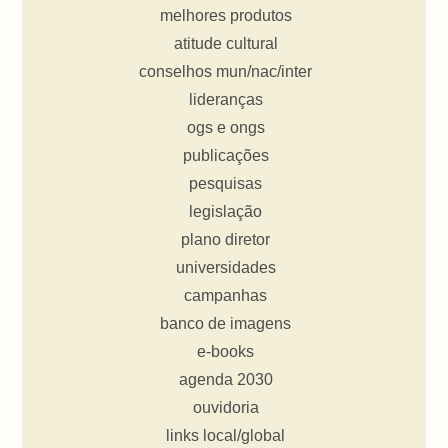
melhores produtos
atitude cultural
conselhos mun/nac/inter
lideranças
ogs e ongs
publicações
pesquisas
legislação
plano diretor
universidades
campanhas
banco de imagens
e-books
agenda 2030
ouvidoria
links local/global