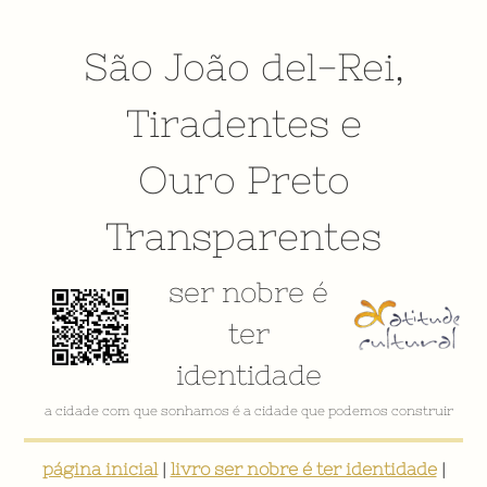
São João del-Rei
,
Tiradentes
e
Ouro Preto
Transparentes
ser nobre é
ter
identidade
VÍDEO INSTITUCIONAL
página inicial
|
livro ser nobre é ter identidade
|