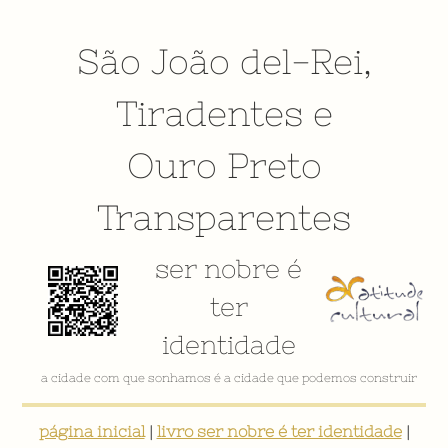
São João del-Rei
,
Tiradentes
e
Ouro Preto
Transparentes
ser nobre é
ter
identidade
a cidade com que sonhamos é a cidade que podemos construir
página inicial
|
livro ser nobre é ter identidade
|