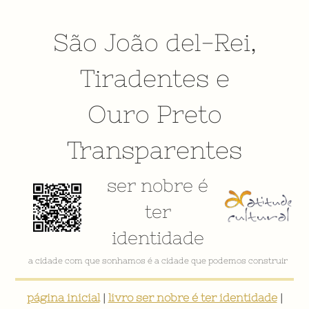
São João del-Rei
,
Tiradentes
e
Ouro Preto
Transparentes
ser nobre é
ter
identidade
a cidade com que sonhamos é a cidade que podemos construir
página inicial
|
livro ser nobre é ter identidade
|