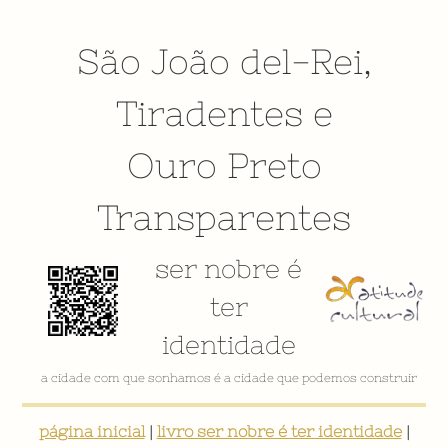
São João del-Rei
,
Tiradentes
e
Ouro Preto
Transparentes
ser nobre é
ter
identidade
a cidade com que sonhamos é a cidade que podemos construir
página inicial
|
livro ser nobre é ter identidade
|