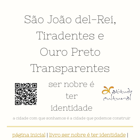
São João del-Rei
,
Tiradentes
e
Ouro Preto
Transparentes
ser nobre é
ter
identidade
a cidade com que sonhamos é a cidade que podemos construir
página inicial
|
livro ser nobre é ter identidade
|