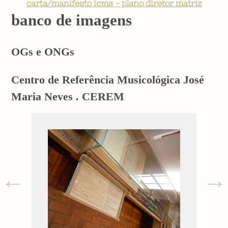
carta/manifesto icms - plano diretor matriz
banco de imagens
OGs e ONGs
Centro de Referência Musicológica José
Maria Neves . CEREM
←
→