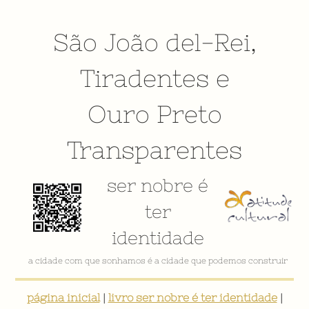
São João del-Rei
,
Tiradentes
e
Ouro Preto
Transparentes
ser nobre é
ter
identidade
a cidade com que sonhamos é a cidade que podemos construir
página inicial
|
livro ser nobre é ter identidade
|