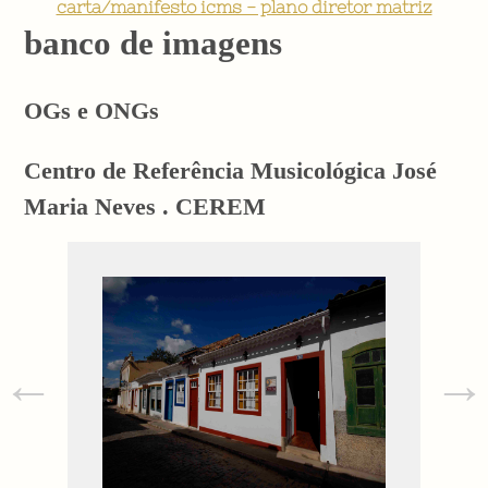
carta/manifesto icms - plano diretor matriz
banco de imagens
OGs e ONGs
Centro de Referência Musicológica José
Maria Neves . CEREM
←
→