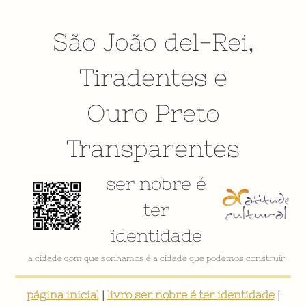
São João del-Rei
,
Tiradentes
e
Ouro Preto
Transparentes
ser nobre é
ter
identidade
a cidade com que sonhamos é a cidade que podemos construir
página inicial
|
livro ser nobre é ter identidade
|