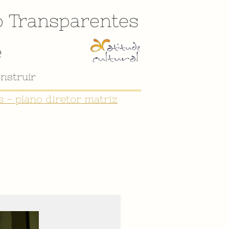
o
Transparentes
e
nstruir
 - plano diretor matriz