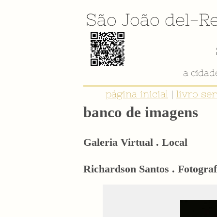
São João del-Re
a cida
página inicial
|
livro se
banco de imagens
Galeria Virtual . Local
Richardson Santos . Fotograf