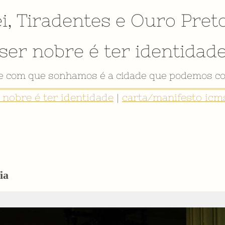
i
,
Tiradentes
e
Ouro Pret
ser nobre é ter identidad
de com que sonhamos é a cidade que podemos co
r nobre é ter identidade
|
carta/manifesto icms
ia