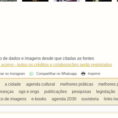
o de dados e imagens desde que citadas as fontes
 acervo - todos os créditos e colaborações serão registrados
har no Instagram
Compartilhar no Whatsapp
Imprimir
a cidade
agenda cultural
melhores práticas
melhores 
eranças
ogs e ongs
publicações
pesquisas
legislação
co de imagens
e-books
agenda 2030
ouvidoria
links lo