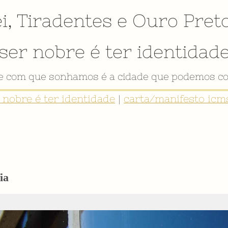
i
,
Tiradentes
e
Ouro Pret
ser nobre é ter identidad
de com que sonhamos é a cidade que podemos co
r nobre é ter identidade
|
carta/manifesto icms
ia