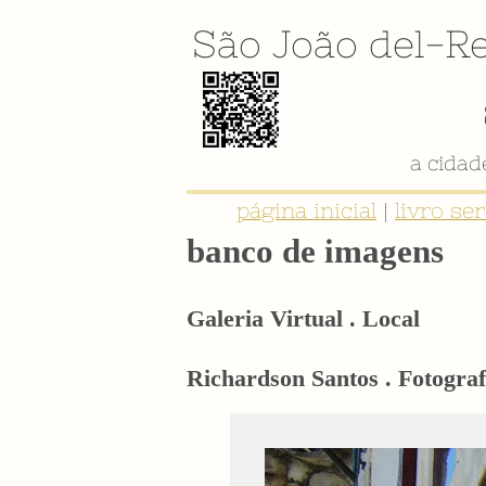
São João del-Re
a cida
página inicial
|
livro se
banco de imagens
Galeria Virtual . Local
Richardson Santos . Fotograf