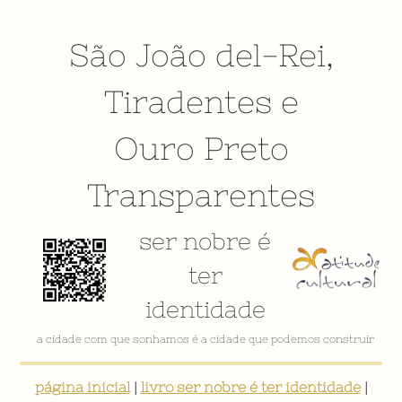
São João del-Rei
,
Tiradentes
e
Ouro Preto
Transparentes
ser nobre é
ter
identidade
a cidade com que sonhamos é a cidade que podemos construir
página inicial
|
livro ser nobre é ter identidade
|