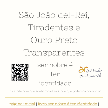
São João del-Rei
,
Tiradentes
e
Ouro Preto
Transparentes
ser nobre é
ter
identidade
a cidade com que sonhamos é a cidade que podemos construir
página inicial
|
livro ser nobre é ter identidade
|