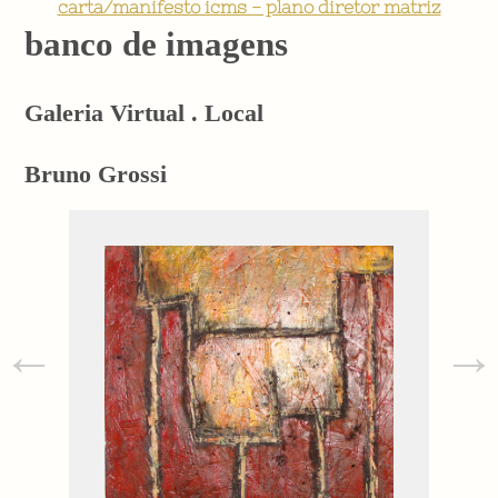
carta/manifesto icms - plano diretor matriz
banco de imagens
Galeria Virtual . Local
Bruno Grossi
←
→