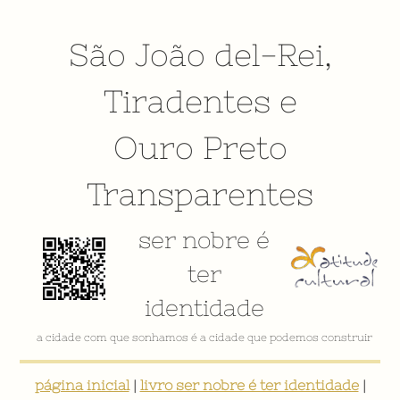
São João del-Rei
,
Tiradentes
e
Ouro Preto
Transparentes
ser nobre é
ter
identidade
a cidade com que sonhamos é a cidade que podemos construir
página inicial
|
livro ser nobre é ter identidade
|