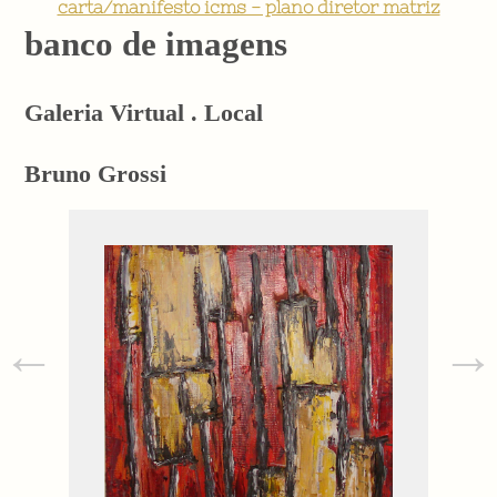
carta/manifesto icms - plano diretor matriz
banco de imagens
Galeria Virtual . Local
Bruno Grossi
←
→