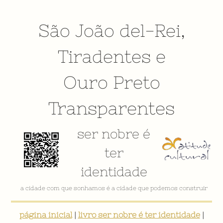
São João del-Rei
,
Tiradentes
e
Ouro Preto
Transparentes
ser nobre é
ter
identidade
a cidade com que sonhamos é a cidade que podemos construir
página inicial
|
livro ser nobre é ter identidade
|