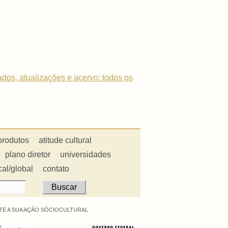
dados, atualizações e acervo: todos os
produtos
atitude cultural
plano diretor
universidades
cal/global
contato
E A SUA AÇÃO SÓCIOCULTURAL