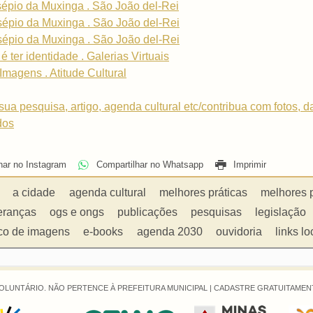
sépio da Muxinga . São João del-Rei
sépio da Muxinga . São João del-Rei
sépio da Muxinga . São João del-Rei
é ter identidade . Galerias Virtuais
Imagens . Atitude Cultural
sua pesquisa, artigo, agenda cultural etc/contribua com fotos, 
dos
har no Instagram
Compartilhar no Whatsapp
Imprimir
a cidade
agenda cultural
melhores práticas
melhores 
eranças
ogs e ongs
publicações
pesquisas
legislação
co de imagens
e-books
agenda 2030
ouvidoria
links lo
OLUNTÁRIO. NÃO PERTENCE À PREFEITURA MUNICIPAL |
CADASTRE GRATUITAMENT