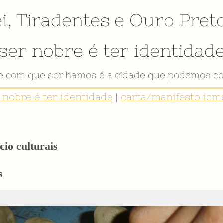
i
,
Tiradentes
e
Ouro Pret
ser nobre é ter identidad
de com que sonhamos é a cidade que podemos co
r nobre é ter identidade
|
carta/manifesto icms
cio culturais
s