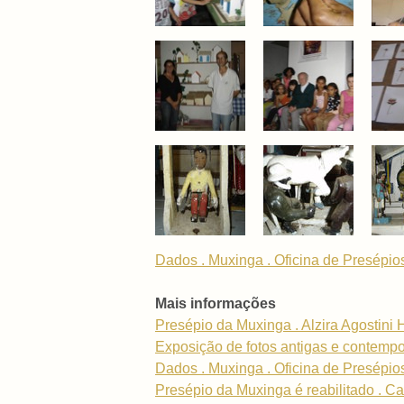
Dados . Muxinga . Oficina de Presépio
Mais informações
Presépio da Muxinga . Alzira Agostini
Exposição de fotos antigas e contemp
Dados . Muxinga . Oficina de Presépio
Presépio da Muxinga é reabilitado . 