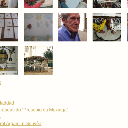
s
 Haddad
orâneas do “Presépio da Muxinga”
s
Carol Argamim Gouvêa