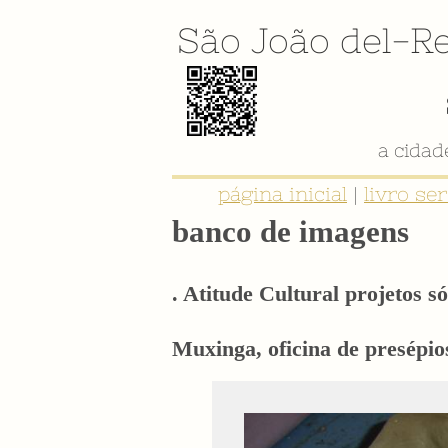
São João del-Re
a cida
página inicial
|
livro se
banco de imagens
. Atitude Cultural projetos só
Muxinga, oficina de presépio