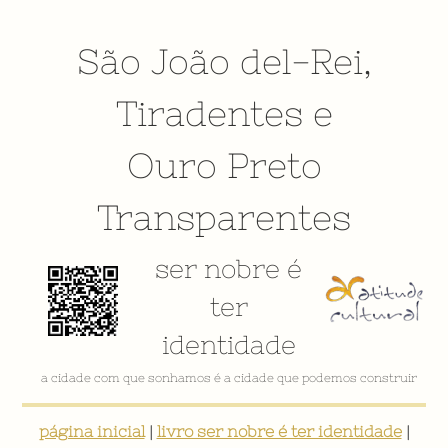
São João del-Rei
,
Tiradentes
e
Ouro Preto
Transparentes
ser nobre é
ter
identidade
a cidade com que sonhamos é a cidade que podemos construir
página inicial
|
livro ser nobre é ter identidade
|