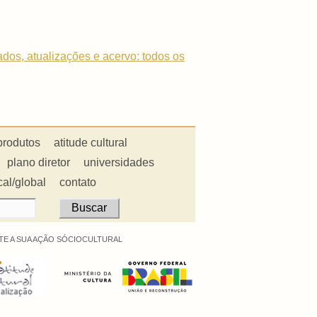
dados, atualizações e acervo: todos os
produtos
atitude cultural
plano diretor
universidades
cal/global
contato
E A SUA AÇÃO SÓCIOCULTURAL