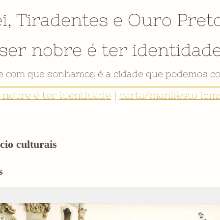
i
,
Tiradentes
e
Ouro Pret
ser nobre é ter identidad
de com que sonhamos é a cidade que podemos co
r nobre é ter identidade
|
carta/manifesto icms
cio culturais
s