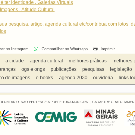
é ter identidade . Galerias Virtuais
Imagens . Atitude Cultural
sua pesquisa, artigo, agenda cultural etc/contribua com fotos, 
dos
har no Instagram
Compartilhar no Whatsapp
Imprimir
a cidade
agenda cultural
melhores práticas
melhores 
eranças
ogs e ongs
publicações
pesquisas
legislação
co de imagens
e-books
agenda 2030
ouvidoria
links lo
OLUNTÁRIO. NÃO PERTENCE À PREFEITURA MUNICIPAL |
CADASTRE GRATUITAMENT