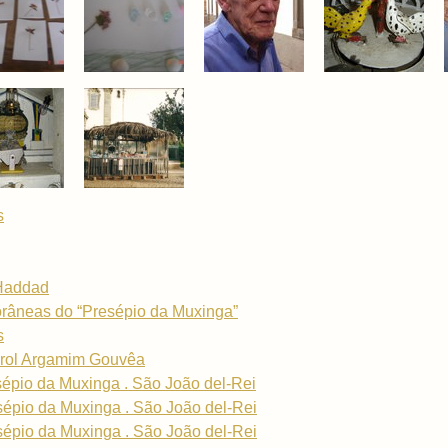
s
 Haddad
orâneas do “Presépio da Muxinga”
s
Carol Argamim Gouvêa
sépio da Muxinga . São João del-Rei
sépio da Muxinga . São João del-Rei
sépio da Muxinga . São João del-Rei