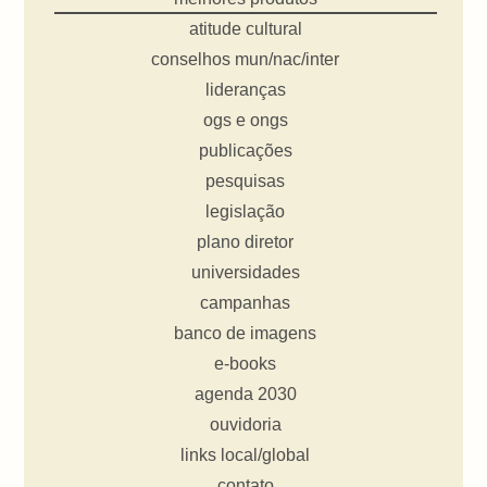
atitude cultural
conselhos mun/nac/inter
lideranças
ogs e ongs
publicações
pesquisas
legislação
plano diretor
universidades
campanhas
banco de imagens
e-books
agenda 2030
ouvidoria
links local/global
contato