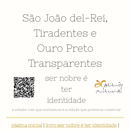
São João del-Rei
,
Tiradentes
e
Ouro Preto
Transparentes
ser nobre é
ter
identidade
a cidade com que sonhamos é a cidade que podemos construir
página inicial
|
livro ser nobre é ter identidade
|