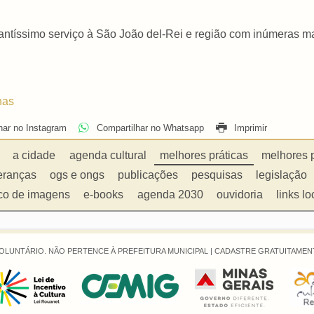
tíssimo serviço à São João del-Rei e região com inúmeras mat
nas
har no Instagram
Compartilhar no Whatsapp
Imprimir
a cidade
agenda cultural
melhores práticas
melhores 
eranças
ogs e ongs
publicações
pesquisas
legislação
co de imagens
e-books
agenda 2030
ouvidoria
links lo
OLUNTÁRIO. NÃO PERTENCE À PREFEITURA MUNICIPAL |
CADASTRE GRATUITAMENT