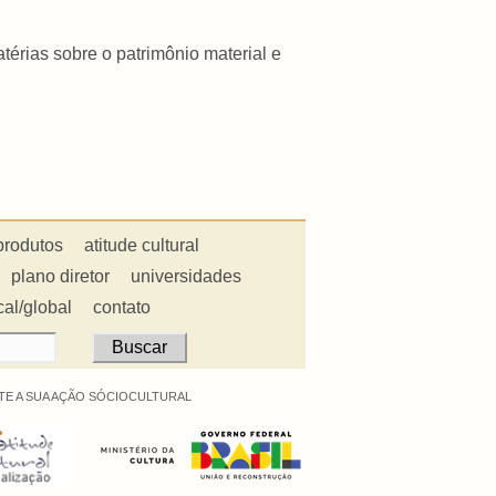
érias sobre o patrimônio material e
produtos
atitude cultural
plano diretor
universidades
cal/global
contato
E A SUA AÇÃO SÓCIOCULTURAL