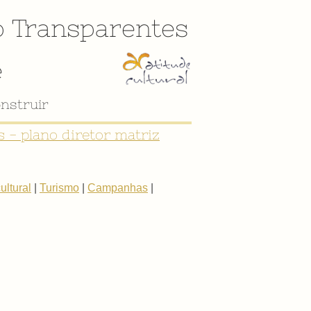
o
Transparentes
e
nstruir
 - plano diretor matriz
ltural
|
Turismo
|
Campanhas
|