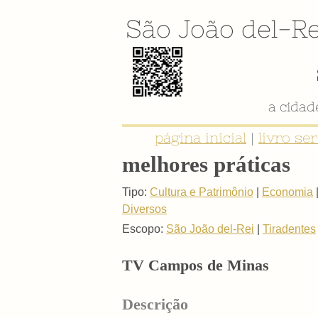
São João del-Re
a cida
página inicial
|
livro se
melhores práticas
Tipo:
Cultura e Patrimônio
|
Economia
Diversos
Escopo:
São João del-Rei
|
Tiradentes
TV Campos de Minas
Descrição