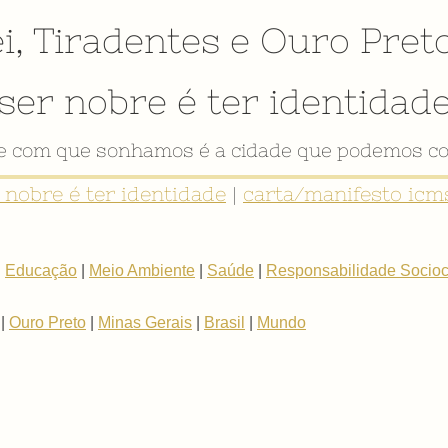
i
,
Tiradentes
e
Ouro Pret
ser nobre é ter identidad
de com que sonhamos é a cidade que podemos co
r nobre é ter identidade
|
carta/manifesto icms
|
Educação
|
Meio Ambiente
|
Saúde
|
Responsabilidade Sociocu
|
Ouro Preto
|
Minas Gerais
|
Brasil
|
Mundo