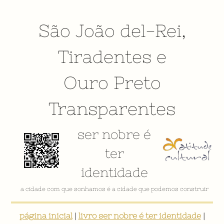
São João del-Rei
,
Tiradentes
e
Ouro Preto
Transparentes
ser nobre é
ter
identidade
a cidade com que sonhamos é a cidade que podemos construir
página inicial
|
livro ser nobre é ter identidade
|