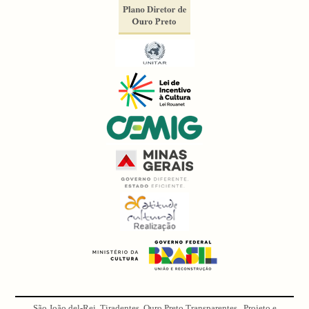
São João del-Rei, Tiradentes, Ouro Preto Transparentes . Projeto e