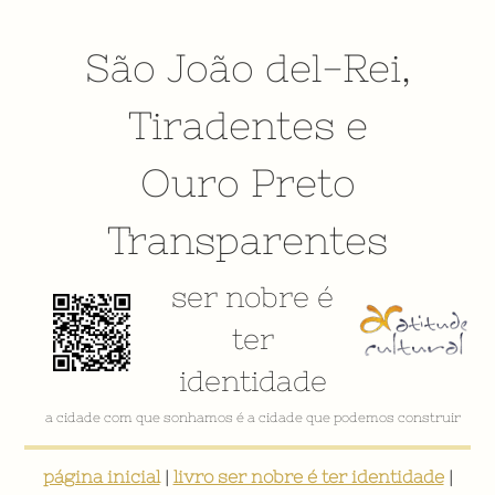
São João del-Rei
,
Tiradentes
e
Ouro Preto
Transparentes
ser nobre é
ter
identidade
a cidade com que sonhamos é a cidade que podemos construir
página inicial
|
livro ser nobre é ter identidade
|