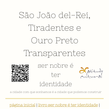
São João del-Rei
,
Tiradentes
e
Ouro Preto
Transparentes
ser nobre é
ter
identidade
a cidade com que sonhamos é a cidade que podemos construir
página inicial
|
livro ser nobre é ter identidade
|