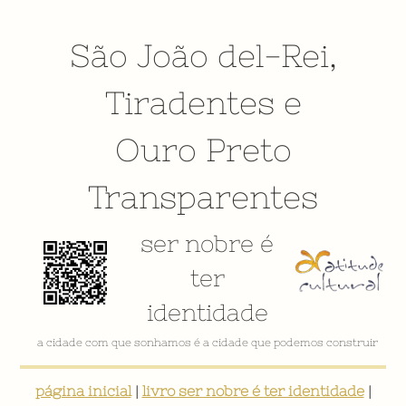
São João del-Rei
,
Tiradentes
e
Ouro Preto
Transparentes
ser nobre é
ter
identidade
a cidade com que sonhamos é a cidade que podemos construir
página inicial
|
livro ser nobre é ter identidade
|