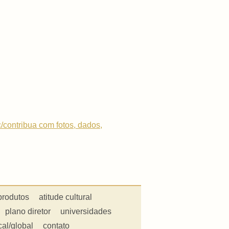
c/contribua com fotos, dados,
produtos
atitude cultural
plano diretor
universidades
cal/global
contato