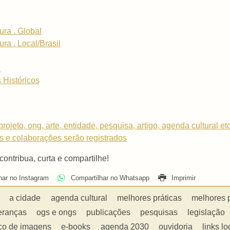
ura . Global
ra . Local/Brasil
i
 Históricos
rojeto, ong, arte, entidade, pesquisa, artigo, agenda cultural et
os e colaborações serão registrados
 contribua, curta e compartilhe!
har no Instagram
Compartilhar no Whatsapp
Imprimir
a cidade
agenda cultural
melhores práticas
melhores 
eranças
ogs e ongs
publicações
pesquisas
legislação
co de imagens
e-books
agenda 2030
ouvidoria
links lo