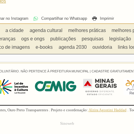
dos
har no Instagram
Compartilhar no Whatsapp
Imprimir
a cidade
agenda cultural
melhores práticas
melhores 
eranças
ogs e ongs
publicações
pesquisas
legislação
co de imagens
e-books
agenda 2030
ouvidoria
links lo
OLUNTÁRIO. NÃO PERTENCE À PREFEITURA MUNICIPAL |
CADASTRE GRATUITAMENT
ntes, Ouro Preto Transparentes . Projeto e coordenação:
Alzira Agostini Haddad
. To
Sinoweb