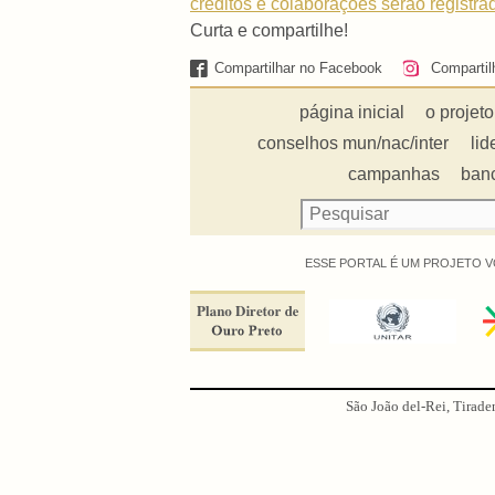
créditos e colaborações serão registra
Curta e compartilhe!
Compartilhar no Facebook
Compartil
página inicial
o projeto
conselhos mun/nac/inter
lid
campanhas
ban
ESSE PORTAL É UM PROJETO V
São João del-Rei, Tirade