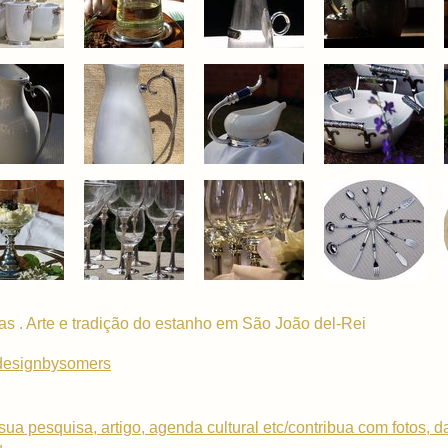
as . Arte e tradição do estanho em São João del-Rei
designbysomers
sua pesquisa, artigo, agenda cultural etc/contribua com fotos, 