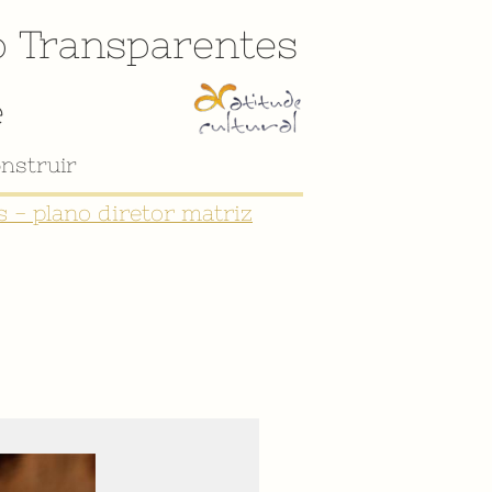
o
Transparentes
e
 - plano diretor matriz