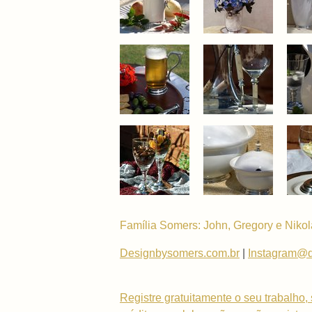
Família Somers: John, Gregory e Nikol
Designbysomers.com.br
|
Instagram@
Registre gratuitamente o seu trabalho, 