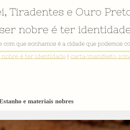
i
,
Tiradentes
e
Ouro Pret
ser nobre é ter identidad
VÍDEO INSTITUCIONAL
r nobre é ter identidade
|
carta/manifesto icms
Estanho e materiais nobres