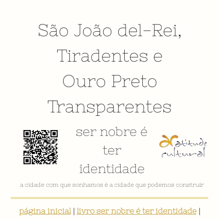
São João del-Rei
,
Tiradentes
e
Ouro Preto
Transparentes
ser nobre é
ter
identidade
a cidade com que sonhamos é a cidade que podemos construir
página inicial
|
livro ser nobre é ter identidade
|