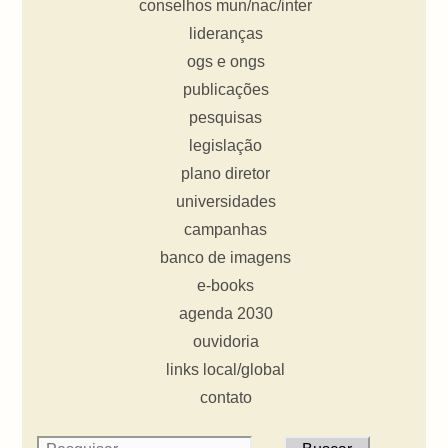
conselhos mun/nac/inter
lideranças
ogs e ongs
publicações
pesquisas
legislação
plano diretor
universidades
campanhas
banco de imagens
e-books
agenda 2030
ouvidoria
links local/global
contato