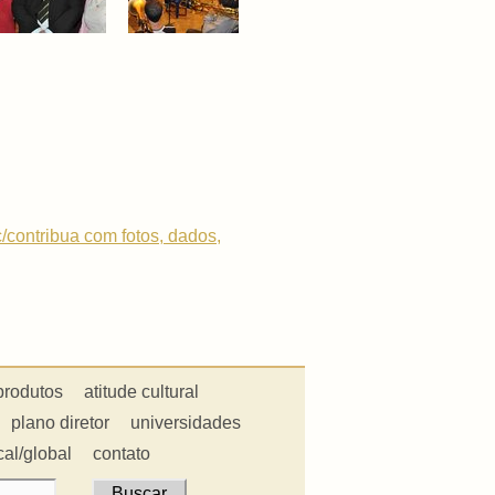
c/contribua com fotos, dados,
produtos
atitude cultural
plano diretor
universidades
cal/global
contato