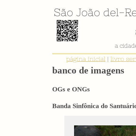
São João del-Re
a cida
página inicial
|
livro se
banco de imagens
OGs e ONGs
Banda Sinfônica do Santuári