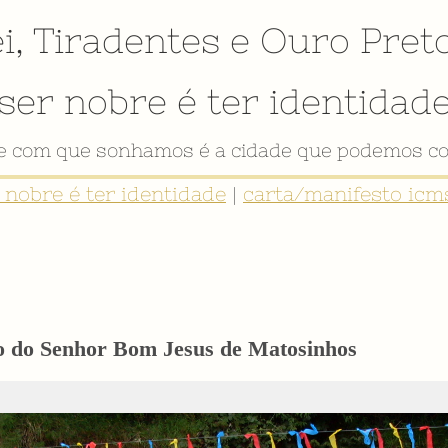
i
,
Tiradentes
e
Ouro Pret
ser nobre é ter identidad
de com que sonhamos é a cidade que podemos co
r nobre é ter identidade
|
carta/manifesto icms
o do Senhor Bom Jesus de Matosinhos