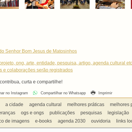
 do Senhor Bom Jesus de Matosinhos
rojeto, ong, arte, entidade, pesquisa, artigo, agenda cultural et
os e colaborações serão registrados
 contribua, curta e compartilhe!
har no Instagram
Compartilhar no Whatsapp
Imprimir
a cidade
agenda cultural
melhores práticas
melhores 
eranças
ogs e ongs
publicações
pesquisas
legislação
co de imagens
e-books
agenda 2030
ouvidoria
links lo