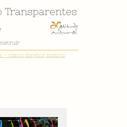
o
Transparentes
e
nstruir
 - plano diretor matriz