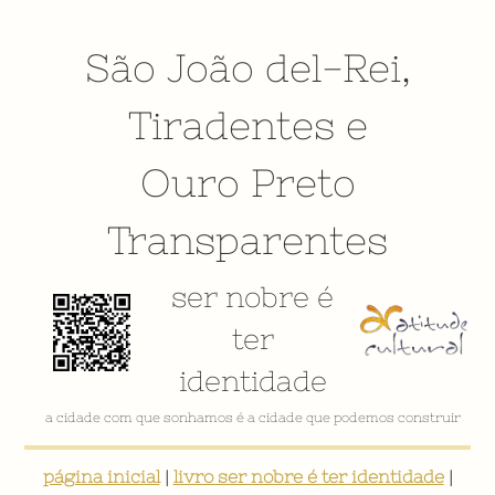
São João del-Rei
,
Tiradentes
e
Ouro Preto
Transparentes
ser nobre é
ter
identidade
a cidade com que sonhamos é a cidade que podemos construir
página inicial
|
livro ser nobre é ter identidade
|