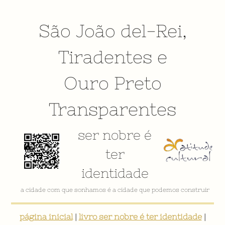
São João del-Rei
,
Tiradentes
e
Ouro Preto
Transparentes
ser nobre é
ter
identidade
a cidade com que sonhamos é a cidade que podemos construir
página inicial
|
livro ser nobre é ter identidade
|