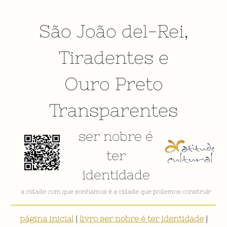
São João del-Rei
,
Tiradentes
e
Ouro Preto
Transparentes
ser nobre é
ter
identidade
a cidade com que sonhamos é a cidade que podemos construir
página inicial
|
livro ser nobre é ter identidade
|