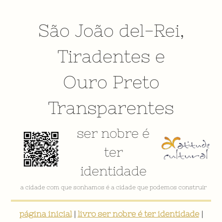
São João del-Rei
,
Tiradentes
e
Ouro Preto
Transparentes
ser nobre é
ter
identidade
a cidade com que sonhamos é a cidade que podemos construir
página inicial
|
livro ser nobre é ter identidade
|