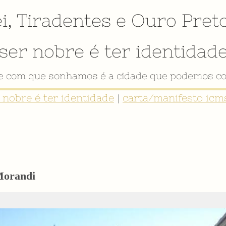
i
,
Tiradentes
e
Ouro Pret
ser nobre é ter identidad
de com que sonhamos é a cidade que podemos co
r nobre é ter identidade
|
carta/manifesto icms
 Morandi