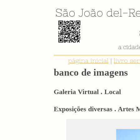
São João del-Re
a cida
página inicial
|
livro se
banco de imagens
Galeria Virtual . Local
Exposições diversas . Artes